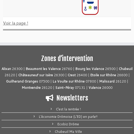
Voir la page !
Zones d’intervention
Alixan
26300 |
Beaumont les Valence
26760 |
Bourg les Valence
26500 |
Chabeuil
26120 |
Châteauneuf sur Isère
26300 |
Crest
26400 |
Etoile sur Rhône
26600 |
Guilherand Granges
07500 |
La Voulte sur Rhône
07800 |
Malissard
26120 |
Montvendre
26120 |
Saint-Péray
07131 |
Valence
26000
Newsletters
C’est la rentrée !
L’économie Drômoise (L’ED) en parle!!
Ecobiz Drôme
Chabeuil Ma Ville