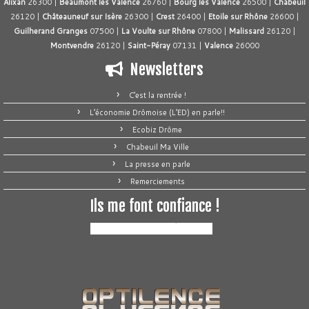
Alixan
26300 |
Beaumont les Valence
26760 |
Bourg les Valence
26500 |
Chabeuil
26120 |
Châteauneuf sur Isère
26300 |
Crest
26400 |
Etoile sur Rhône
26600 |
Guilherand Granges
07500 |
La Voulte sur Rhône
07800 |
Malissard
26120 |
Montvendre
26120 |
Saint-Péray
07131 |
Valence
26000
Newsletters
C’est la rentrée !
L’économie Drômoise (L’ED) en parle!!
Ecobiz Drôme
Chabeuil Ma Ville
La presse en parle
Remerciements
Ils me font confiance !